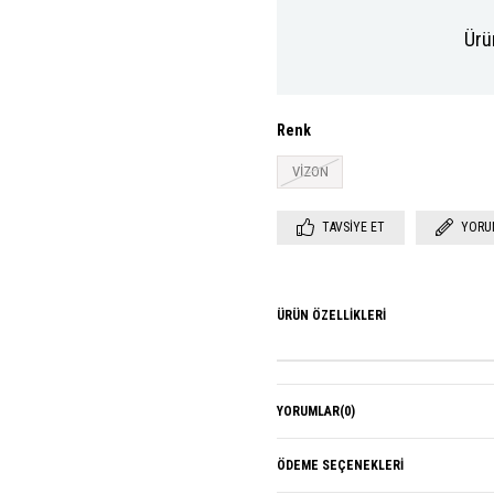
Ürü
Renk
VİZON
TAVSIYE ET
YORU
ÜRÜN ÖZELLIKLERI
YORUMLAR
(0)
ÖDEME SEÇENEKLERI