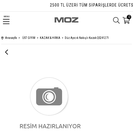
2500 TL ÜZERI TÜM SIPARIŞLERDE ÜCRETSIZ
0
MENU
Anasayfa
ÜST GİYİM
KAZAK & HIRKA
Düz Ayıcık Nakışlı Kazak QS241271