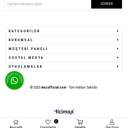
GÖNDER
KATEGORILER
KURUMSAL
MÜŞTERI PANELI
SOSYAL MEDYA
UYGULAMALAR
© 2020
mozofficial.com
- Tüm Hakları Saklıdır.
0
Anasayfa
Favorilerim
Sepetim
Üye Girişi