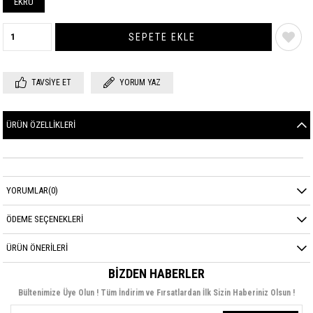
EKRU
TAVSIYE ET
YORUM YAZ
ÜRÜN ÖZELLIKLERI
YORUMLAR
(0)
ÖDEME SEÇENEKLERI
ÜRÜN ÖNERILERI
BIZDEN HABERLER
Bültenimize Üye Olun ! Tüm İndirim ve Fırsatlardan İlk Sizin Haberiniz Olsun !