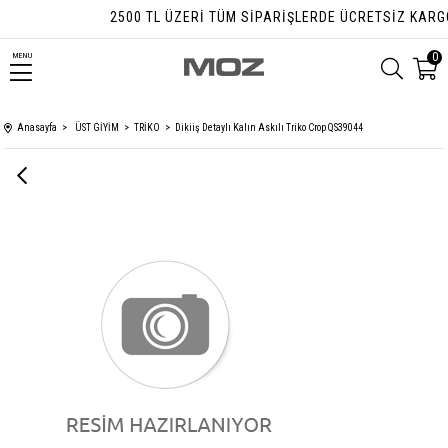
2500 TL ÜZERI TÜM SIPARIŞLERDE ÜCRETSIZ KARGO
0
MENU
Anasayfa
ÜST GİYİM
TRİKO
Dikiiş Detaylı Kalın Askılı Triko Crop QS39044