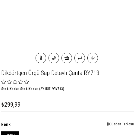
Dikdörtgen Örgü Sap Detaylı Çanta RY713
Stok Kodu
Stok Kodu
(2Y1DR19RY713)
₺299,99
Renk
Beden Tablosu
Beden Tablosu