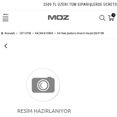
2500 TL ÜZERI TÜM SIPARIŞLERDE ÜCRETSIZ
0
MENU
Anasayfa
ÜST GİYİM
KAZAK & HIRKA
Dik Yaka Şardonlu Desenli Kazak QS241188