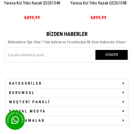
Kazak QS261048
Yarasa Kol Triko Kazak QS261048
Kolları Dantel Detay
QS2610
99
₺899,99
₺1.249,
BIZDEN HABERLER
Bültenimize Üye Olun ! Tüm İndirim ve Fırsatlardan İlk Sizin Haberiniz Olsun !
GÖNDER
KATEGORILER
KURUMSAL
MÜŞTERI PANELI
SOSYAL MEDYA
UYGULAMALAR