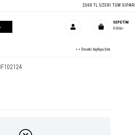
2500 TL ÜZERI TÜM SIPARIŞLER
SEPETIM
0
Ürün
< < Önceki Sayfaya Dön
 HF102124