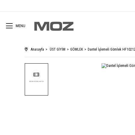
MENU
Anasayfa
ÜST GİYİM
GÖMLEK
Dantel İşlemeli Gömlek HF1021