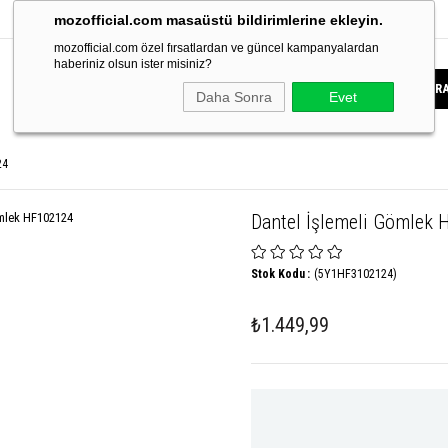
mozofficial.com masaüstü bildirimlerine ekleyin.
mozofficial.com özel fırsatlardan ve güncel kampanyalardan
haberiniz olsun ister misiniz?
Daha Sonra
Evet
24
Dantel İşlemeli Gömlek
Stok Kodu
(5Y1HF3102124)
₺1.449,99