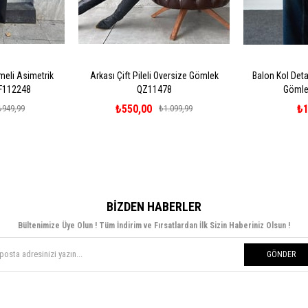
emeli Asimetrik
Arkası Çift Pileli Oversize Gömlek
Balon Kol Detay
F112248
QZ11478
Gömle
₺550,00
₺1
₺949,99
₺1.099,99
BIZDEN HABERLER
Bültenimize Üye Olun ! Tüm İndirim ve Fırsatlardan İlk Sizin Haberiniz Olsun !
GÖNDER