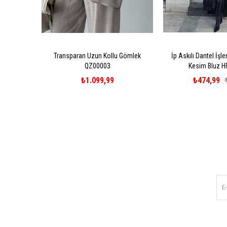
Transparan Uzun Kollu Gömlek
İp Askılı Dantel İşl
QZ00003
Kesim Bluz H
₺1.099,99
₺474,99