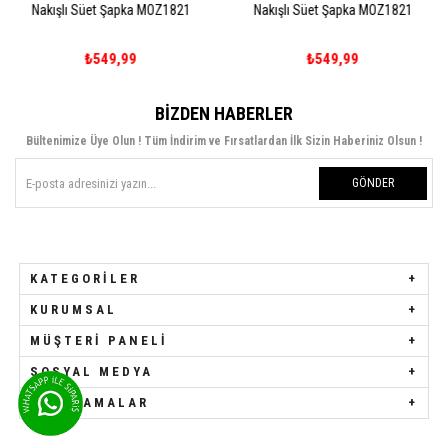
 Şapka MOZ1821
Nakışlı Süet Şapka MOZ1821
Peluş Bucket 
9,99
₺549,99
₺69
BIZDEN HABERLER
Bültenimize Üye Olun ! Tüm İndirim ve Fırsatlardan İlk Sizin Haberiniz Olsun !
GÖNDER
KATEGORILER
KURUMSAL
MÜŞTERI PANELI
SOSYAL MEDYA
UYGULAMALAR