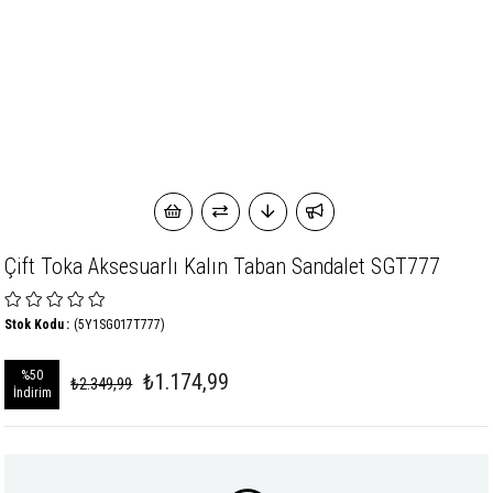
Çift Toka Aksesuarlı Kalın Taban Sandalet SGT777
Stok Kodu
(5Y1SG017T777)
%
50
₺1.174,99
₺2.349,99
İndirim