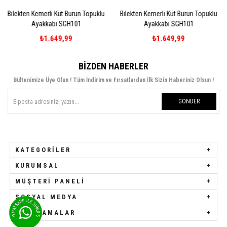
üt Burun Topuklu
Bilekten Kemerli Küt Burun Topuklu
Bilekten Kemerli K
 SGH101
Ayakkabı SGH101
Ayakkabı 
9,99
₺1.649,99
₺1.64
BIZDEN HABERLER
Bültenimize Üye Olun ! Tüm İndirim ve Fırsatlardan İlk Sizin Haberiniz Olsun !
GÖNDER
KATEGORILER
KURUMSAL
MÜŞTERI PANELI
SOSYAL MEDYA
UYGULAMALAR