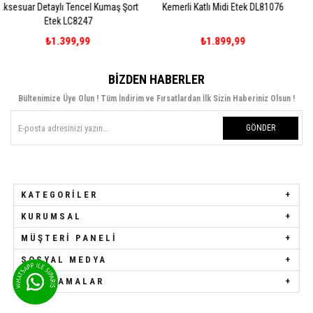
cel Kumaş Şort
Kemerli Katlı Midi Etek DL81076
Kalın Kemerli Yırtmaç
47
DL80595
99
₺1.899,99
₺1.899,9
BIZDEN HABERLER
Bültenimize Üye Olun ! Tüm İndirim ve Fırsatlardan İlk Sizin Haberiniz Olsun !
GÖNDER
KATEGORILER
KURUMSAL
MÜŞTERI PANELI
SOSYAL MEDYA
UYGULAMALAR