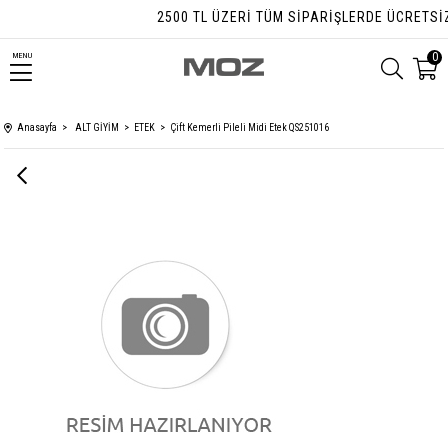
2500 TL ÜZERI TÜM SIPARIŞLERDE ÜCRETSIZ 
0
MENU
Anasayfa
ALT GİYİM
ETEK
Çift Kemerli Pileli Midi Etek QS251016