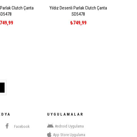
 Parlak Clutch Çanta
Yıldız Desenli Parlak Clutch Çanta
SD5478
SD5478
749,99
₺749,99
EDYA
UYGULAMALAR
Android Uygulama
Facebook
App Store Uygulama