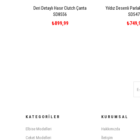
Deri Detaylı Hasır Clutch Çanta
Yıldız Desenli Parl
SD8556
SD547
₺899,99
₺749,
KATEGORILER
KURUMSAL
Elbise Modelleri
Hakkımızda
Ceket Modelleri
İletişim