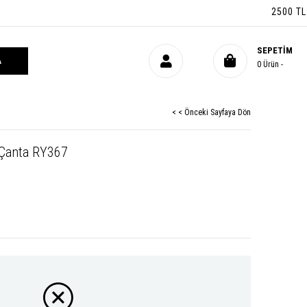
2500 TL ÜZE
SEPETIM
0
Ürün
< < Önceki Sayfaya Dön
 Çanta RY367