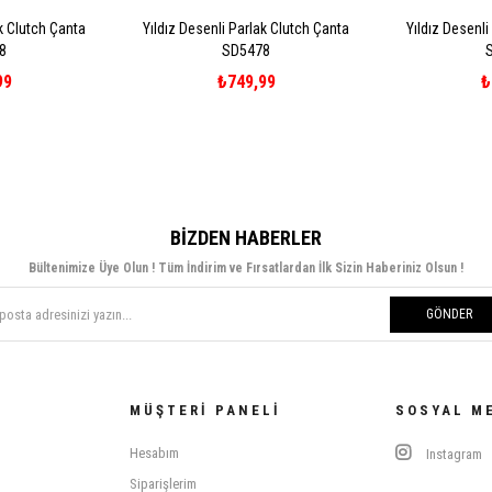
ak Clutch Çanta
Yıldız Desenli Parlak Clutch Çanta
Yıldız Desenli
8
SD5478
99
₺749,99
₺
BIZDEN HABERLER
Bültenimize Üye Olun ! Tüm İndirim ve Fırsatlardan İlk Sizin Haberiniz Olsun !
GÖNDER
MÜŞTERI PANELI
SOSYAL M
Hesabım
Instagram
Siparişlerim