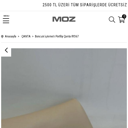
2500 TL ÜZERI TÜM SIPARIŞLERDE ÜCRETSIZ KA
0
MENU
Anasayfa
ÇANTA
Boncuk İşlemeli Portföy Çanta RY367