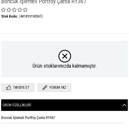
Boncuk İşlemeli Portföy Çanta RY367
Stok Kodu
(4K1RY0190367)
Ürün stoklarımızda kalmamıştır.
TAVSIYE ET
YORUM YAZ
ÜRÜN ÖZELLIKLERI
Boncuk İşlemeli Portföy Çanta RY367