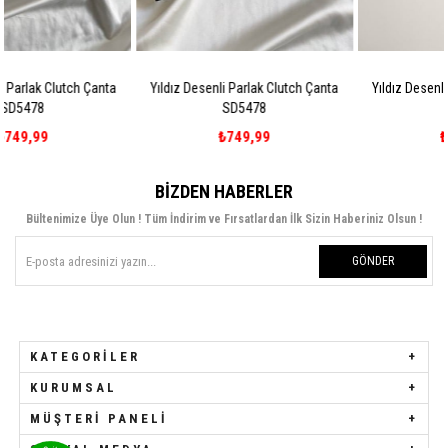
nta
Yıldız Desenli Parlak Clutch Çanta
Yıldız Desenli Parlak Clutch Çan
SD5478
SD5478
₺749,99
₺749,99
BIZDEN HABERLER
Bültenimize Üye Olun ! Tüm İndirim ve Fırsatlardan İlk Sizin Haberiniz Olsun !
GÖNDER
KATEGORILER
KURUMSAL
MÜŞTERI PANELI