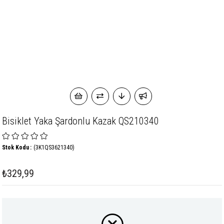
Bisiklet Yaka Şardonlu Kazak QS210340
Stok Kodu
(3K1QS3621340)
₺329,99