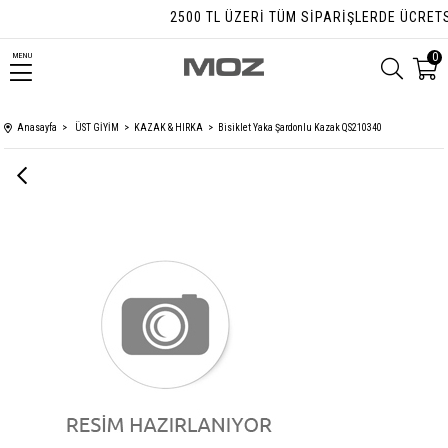
2500 TL ÜZERI TÜM SIPARIŞLERDE ÜCRETSIZ
0
MENU
Anasayfa
ÜST GİYİM
KAZAK & HIRKA
Bisiklet Yaka Şardonlu Kazak QS210340