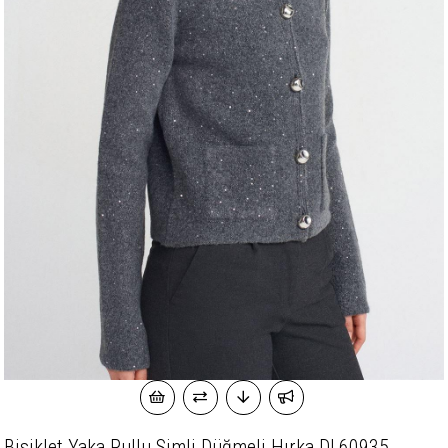
Bisiklet Yaka Pullu Simli Düğmeli Hırka DL60935