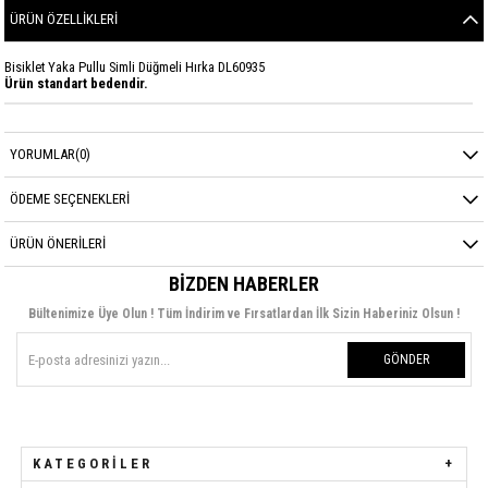
ÜRÜN ÖZELLIKLERI
Bisiklet Yaka Pullu Simli Düğmeli Hırka DL60935
Ürün standart bedendir.
YORUMLAR
(0)
ÖDEME SEÇENEKLERI
ÜRÜN ÖNERILERI
BIZDEN HABERLER
Bültenimize Üye Olun ! Tüm İndirim ve Fırsatlardan İlk Sizin Haberiniz Olsun !
GÖNDER
KATEGORILER