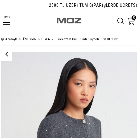
2500 TL ÜZERI TÜM SIPARIŞLERDE ÜCRETSIZ 
0
MENU
Anasayfa
ÜST GİYİM
HIRKA
Bisiklet Yaka Pullu Simli Düğmeli Hırka DL60935