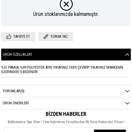
Ürün stoklarımızda kalmamıştır.
TAVSIYE ET
YORUM YAZ
ÜRÜN ÖZELLIKLERI
%51 PAMUK %49 POLYESTER AYRI YIKAYINIZ TERS ÇEVİRİP YIKAYINIZ MANKENİN
ÜZERİNDEKİ S BEDENDİR.
YORUMLAR
(0)
ÜRÜN ÖNERILERI
BIZDEN HABERLER
Bültenimize Üye Olun ! Tüm İndirim ve Fırsatlardan İlk Sizin Haberiniz Olsun !