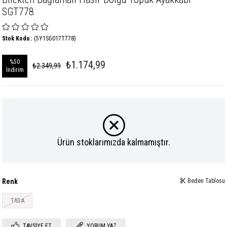
SGT778
Stok Kodu
(5Y1SG017T778)
%
50
₺1.174,99
₺2.349,99
İndirim
Ürün stoklarımızda kalmamıştır.
Renk
Beden Tablosu
TABA
TAVSIYE ET
YORUM YAZ