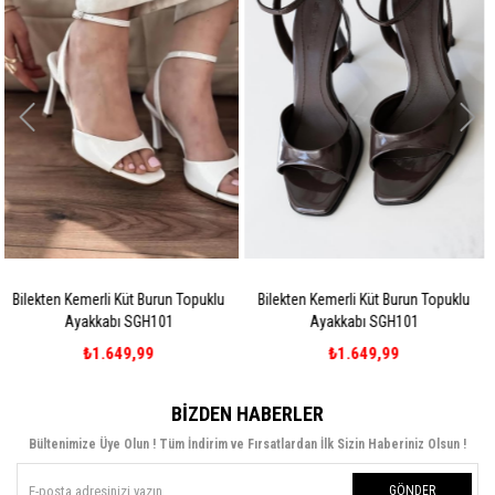
opuklu
Bilekten Kemerli Küt Burun Topuklu
Bilekten Kemerli Küt Burun To
Ayakkabı SGH101
Ayakkabı SGH101
₺1.649,99
₺1.649,99
BIZDEN HABERLER
Bültenimize Üye Olun ! Tüm İndirim ve Fırsatlardan İlk Sizin Haberiniz Olsun !
GÖNDER