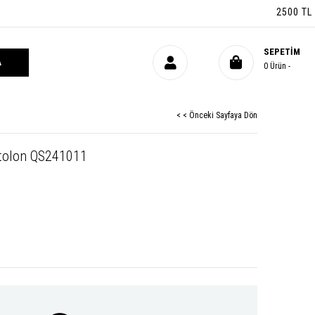
2500 TL ÜZERI
SEPETIM
0
Ürün
< < Önceki Sayfaya Dön
ntolon QS241011