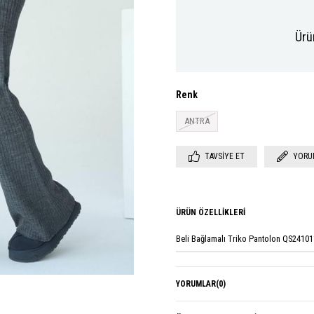
Ürü
Renk
ANTRA
TAVSIYE ET
YORU
ÜRÜN ÖZELLIKLERI
Beli Bağlamalı Triko Pantolon QS24101
YORUMLAR
(0)