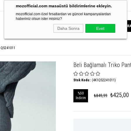
mozofficial.com masaüstü bildirimlerine ekleyin.
mozofficial.com özel fırsatlardan ve güncel kampanyalardan
haberiniz olsun ister misiniz?
Daha Sonra
Evet
n QS241011
Beli Bağlamalı Triko Pa
Stok Kodu
(4K1QS2241011)
%
50
₺425,00
₺849,99
İndirim