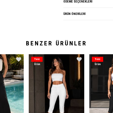
ÖDEME SEÇENEKLERI
ÜRÜN ÖNERILERI
BENZER ÜRÜNLER
Yeni
Yeni
Ürün
Ürün