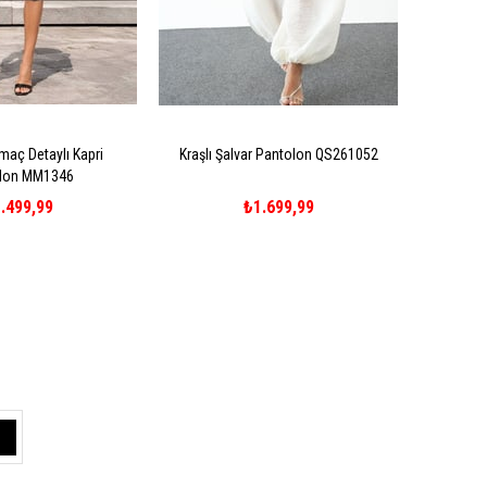
maç Detaylı Kapri
Kraşlı Şalvar Pantolon QS261052
lon MM1346
.499,99
₺1.699,99