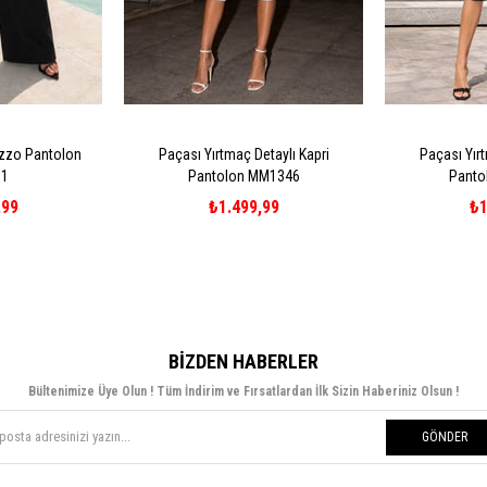
azzo Pantolon
Paçası Yırtmaç Detaylı Kapri
Paçası Yırt
1
Pantolon MM1346
Panto
,99
₺1.499,99
₺1
BIZDEN HABERLER
Bültenimize Üye Olun ! Tüm İndirim ve Fırsatlardan İlk Sizin Haberiniz Olsun !
GÖNDER