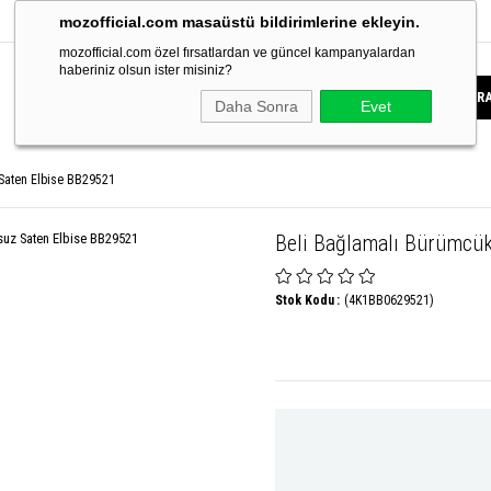
mozofficial.com masaüstü bildirimlerine ekleyin.
mozofficial.com özel fırsatlardan ve güncel kampanyalardan
haberiniz olsun ister misiniz?
Daha Sonra
Evet
Saten Elbise BB29521
Beli Bağlamalı Bürümcü
Stok Kodu
(4K1BB0629521)