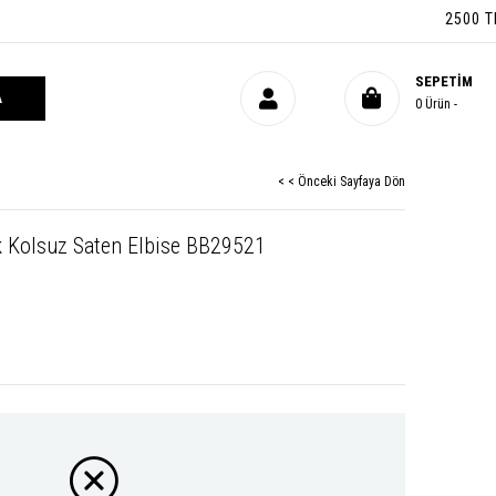
2500 TL ÜZ
SEPETIM
0
Ürün
< < Önceki Sayfaya Dön
k Kolsuz Saten Elbise BB29521