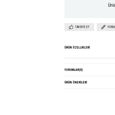
Ürü
TAVSIYE ET
YORU
ÜRÜN ÖZELLIKLERI
YORUMLAR
(0)
ÜRÜN ÖNERILERI