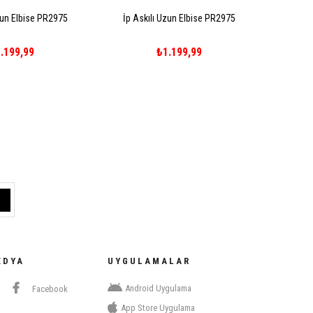
zun Elbise PR2975
İp Askılı Uzun Elbise PR2975
.199,99
₺1.199,99
EDYA
UYGULAMALAR
Android Uygulama
Facebook
App Store Uygulama