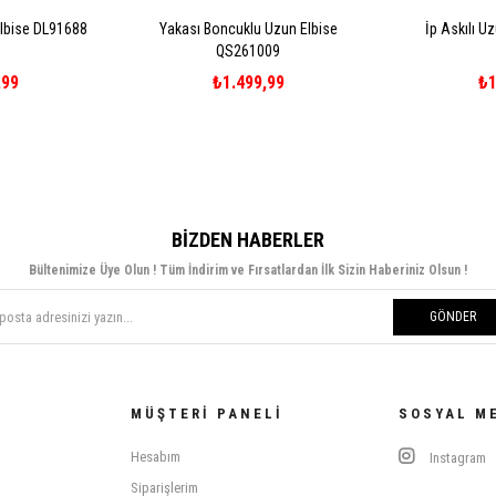
Elbise DL91688
Yakası Boncuklu Uzun Elbise
İp Askılı U
QS261009
,99
₺1.499,99
₺1
BIZDEN HABERLER
Bültenimize Üye Olun ! Tüm İndirim ve Fırsatlardan İlk Sizin Haberiniz Olsun !
GÖNDER
MÜŞTERI PANELI
SOSYAL M
Hesabım
Instagram
Siparişlerim