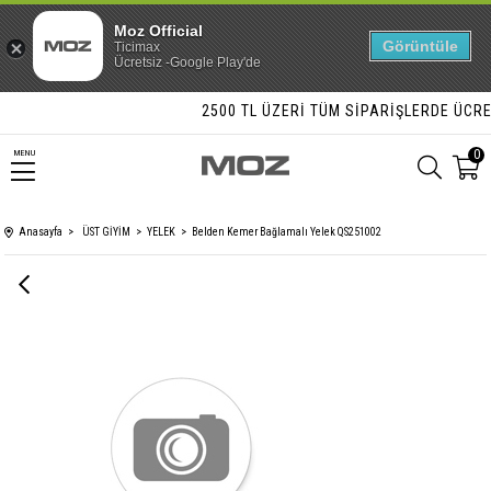
Moz Official
Görüntüle
Ticimax
Ücretsiz -Google Play'de
2500 TL ÜZERI TÜM SIPARIŞLERDE ÜCRETS
0
MENU
Anasayfa
ÜST GİYİM
YELEK
Belden Kemer Bağlamalı Yelek QS251002