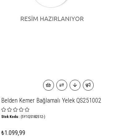
Belden Kemer Bağlamalı Yelek QS251002
Stok Kodu
(5Y1QS182512-)
₺1.099,99