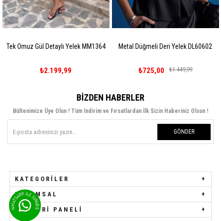
Tek Omuz Gül Detaylı Yelek MM1364
Metal Düğmeli Deri Yelek DL60602
₺2.199,99
₺725,00
₺1.449,99
BIZDEN HABERLER
Bültenimize Üye Olun ! Tüm İndirim ve Fırsatlardan İlk Sizin Haberiniz Olsun !
GÖNDER
KATEGORILER
KURUMSAL
MÜŞTERI PANELI