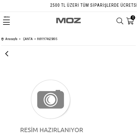
2500 TL ÜZERI TÜM SIPARIŞLERDE ÜCRETSIZ 
0
MENU
Anasayfa
ÇANTA
8691974625805