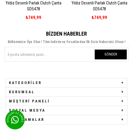
li Parlak Clutch Çanta
Yıldız Desenli Parlak Clutch Çanta
Yıldız Desenl
SD5478
SD5478
₺749,99
₺749,99
₺
BIZDEN HABERLER
Bültenimize Üye Olun ! Tüm İndirim ve Fırsatlardan İlk Sizin Haberiniz Olsun !
GÖNDER
KATEGORILER
KURUMSAL
MÜŞTERI PANELI
SOSYAL MEDYA
UYGULAMALAR