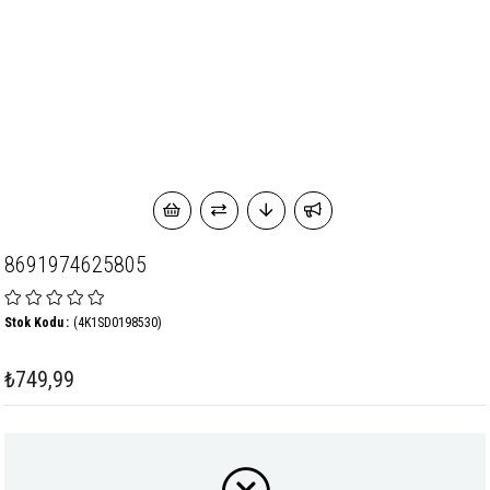
8691974625805
Stok Kodu
(4K1SD0198530)
₺749,99