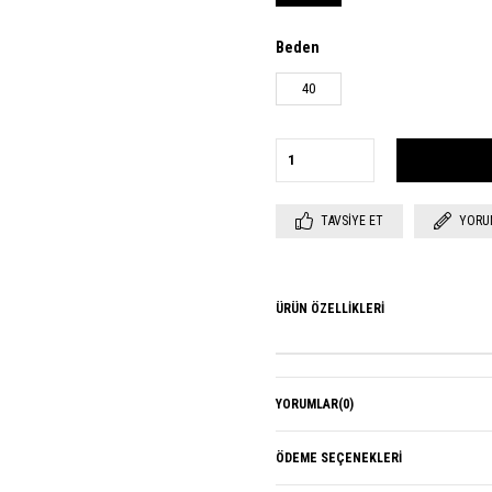
Beden
40
TAVSIYE ET
YORU
ÜRÜN ÖZELLIKLERI
YORUMLAR
(0)
ÖDEME SEÇENEKLERI