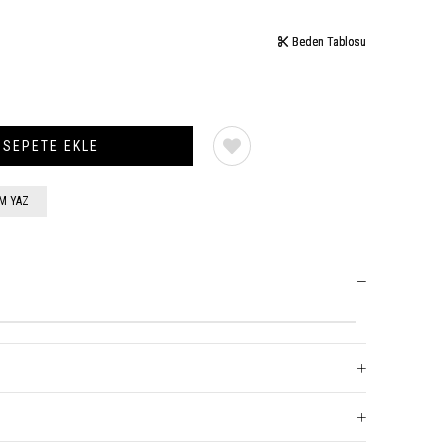
Beden Tablosu
Beden Tablosu
M YAZ