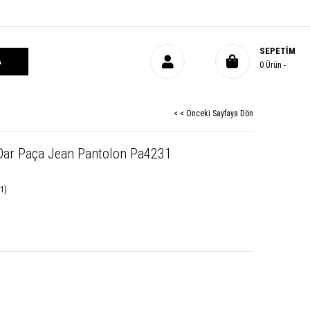
SEPETIM
0
Ürün
< < Önceki Sayfaya Dön
Dar Paça Jean Pantolon Pa4231
1)