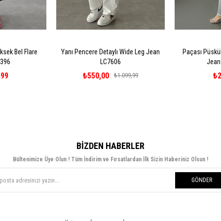
ksek Bel Flare
Yanı Pencere Detaylı Wide Leg Jean
Paçası Püsküll
7396
LC7606
Jean
,99
₺550,00
₺2
₺1.099,99
BIZDEN HABERLER
Bültenimize Üye Olun ! Tüm İndirim ve Fırsatlardan İlk Sizin Haberiniz Olsun !
GÖNDER