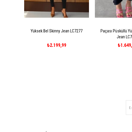
Yüksek Bel Skinny Jean LC7277
Paçası Püsküllü Yü
Jean LC
₺2.199,99
₺1.649