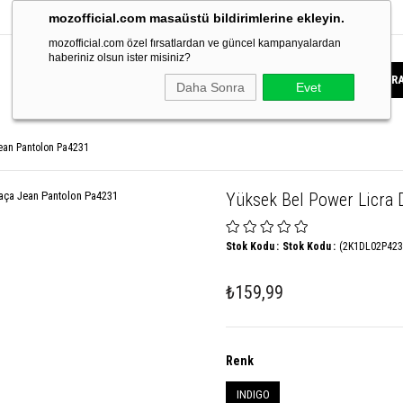
mozofficial.com masaüstü bildirimlerine ekleyin.
mozofficial.com özel fırsatlardan ve güncel kampanyalardan
haberiniz olsun ister misiniz?
Daha Sonra
Evet
ean Pantolon Pa4231
Yüksek Bel Power Licra 
Stok Kodu
Stok Kodu
(2K1DL02P423
₺159,99
Renk
INDIGO