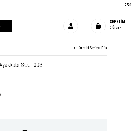
2500 TL 
SEPETIM
0
Ürün
< < Önceki Sayfaya Dön
 Ayakkabı SGC1008
9