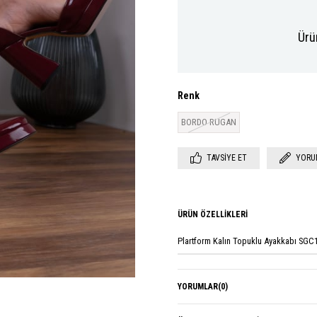
Ürü
Renk
BORDO RUGAN
TAVSIYE ET
YORU
ÜRÜN ÖZELLIKLERI
Plartform Kalın Topuklu Ayakkabı SGC
YORUMLAR
(0)