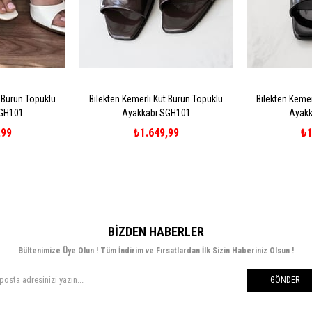
t Burun Topuklu
Bilekten Kemerli Küt Burun Topuklu
Bilekten Kemer
SGH101
Ayakkabı SGH101
Ayakk
,99
₺1.649,99
₺1
BIZDEN HABERLER
Bültenimize Üye Olun ! Tüm İndirim ve Fırsatlardan İlk Sizin Haberiniz Olsun !
GÖNDER