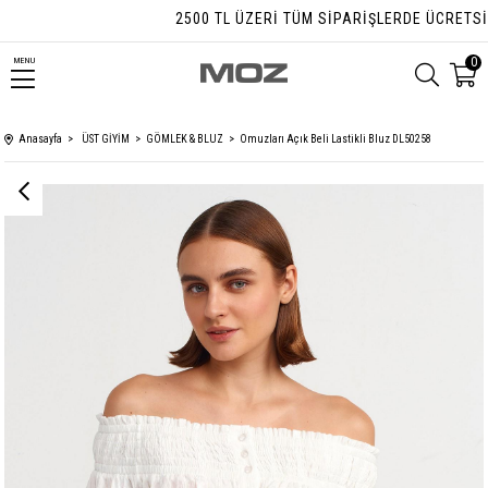
2500 TL ÜZERI TÜM SIPARIŞLERDE ÜCRETSIZ 
0
MENU
Anasayfa
ÜST GİYİM
GÖMLEK & BLUZ
Omuzları Açık Beli Lastikli Bluz DL50258