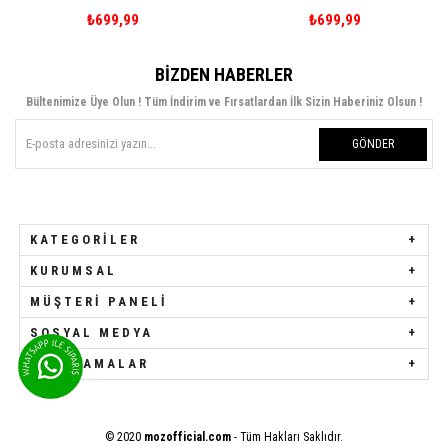
₺699,99
₺699,99
BIZDEN HABERLER
Bültenimize Üye Olun ! Tüm İndirim ve Fırsatlardan İlk Sizin Haberiniz Olsun !
GÖNDER
KATEGORILER
KURUMSAL
MÜŞTERI PANELI
SOSYAL MEDYA
UYGULAMALAR
© 2020
mozofficial.com
- Tüm Hakları Saklıdır.