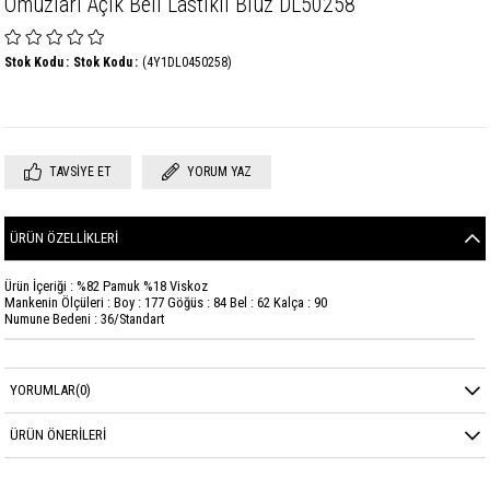
Omuzları Açık Beli Lastikli Bluz DL50258
Stok Kodu
Stok Kodu
(4Y1DL0450258)
TAVSIYE ET
YORUM YAZ
ÜRÜN ÖZELLIKLERI
Ürün İçeriği : %82 Pamuk %18 Viskoz
Mankenin Ölçüleri : Boy : 177 Göğüs : 84 Bel : 62 Kalça : 90
Numune Bedeni : 36/Standart
YORUMLAR
(0)
ÜRÜN ÖNERILERI