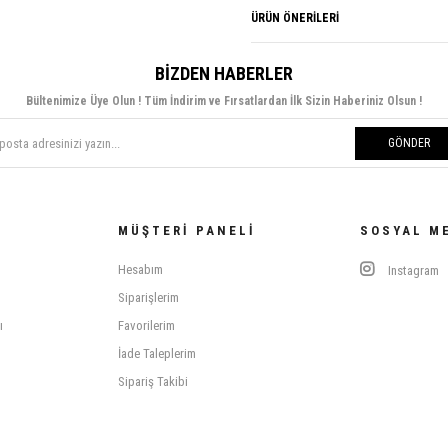
ÜRÜN ÖNERILERI
BIZDEN HABERLER
Bültenimize Üye Olun ! Tüm İndirim ve Fırsatlardan İlk Sizin Haberiniz Olsun !
GÖNDER
MÜŞTERI PANELI
SOSYAL M
Hesabım
Instagram
Siparişlerim
ı
Favorilerim
İade Taleplerim
Sipariş Takibi