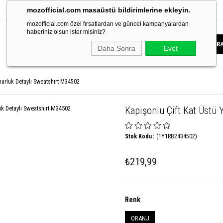
mozofficial.com masaüstü bildirimlerine ekleyin.
mozofficial.com özel fırsatlardan ve güncel kampanyalardan
haberiniz olsun ister misiniz?
Daha Sonra
Evet
murluk Detaylı Sweatshırt M34502
Kapişonlu Çift Kat Üstü
Stok Kodu
(1Y1RB2434502)
₺219,99
Renk
ORANJ