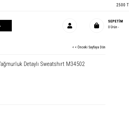
2500 TL 
SEPETIM
0
Ürün
< < Önceki Sayfaya Dön
 Yağmurluk Detaylı Sweatshırt M34502