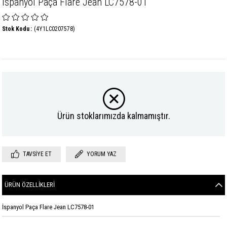
İspanyol Paça Flare Jean LC7578-01
Stok Kodu
(4Y1LC0207578)
Ürün stoklarımızda kalmamıştır.
TAVSIYE ET
YORUM YAZ
ÜRÜN ÖZELLIKLERI
İspanyol Paça Flare Jean LC7578-01