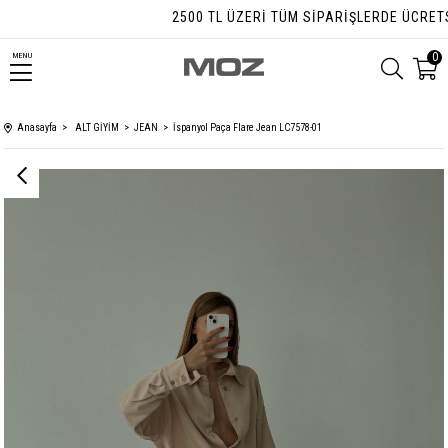
2500 TL ÜZERI TÜM SIPARIŞLERDE ÜCRETSIZ 
0
MENU
Anasayfa
ALT GİYİM
JEAN
İspanyol Paça Flare Jean LC7578-01