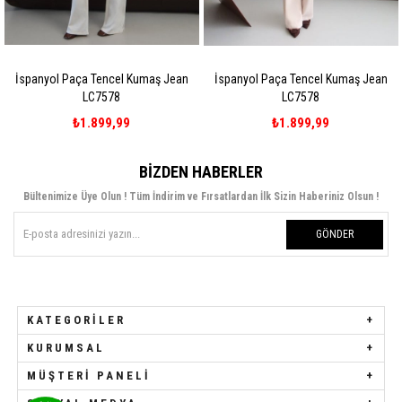
maş Jean
İspanyol Paça Tencel Kumaş Jean
Paçası Püsküllü Yüksek Be
LC7578
Jean LC7403-P
₺1.899,99
₺1.699,99
BIZDEN HABERLER
Bültenimize Üye Olun ! Tüm İndirim ve Fırsatlardan İlk Sizin Haberiniz Olsun !
GÖNDER
KATEGORILER
KURUMSAL
MÜŞTERI PANELI