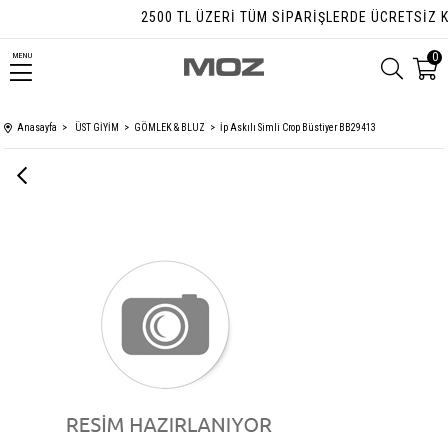
2500 TL ÜZERI TÜM SIPARIŞLERDE ÜCRETSIZ KA
0
MENU
Anasayfa
ÜST GİYİM
GÖMLEK & BLUZ
İp Askılı Simli Crop Büstiyer BB29413