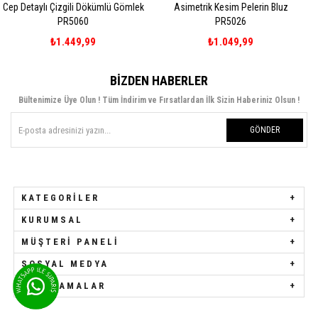
Dökümlü Gömlek
Asimetrik Kesim Pelerin Bluz
Dantel Detaylı Bağlam
PR5026
Gömlek PR5
99
₺1.049,99
₺1.299,9
BIZDEN HABERLER
Bültenimize Üye Olun ! Tüm İndirim ve Fırsatlardan İlk Sizin Haberiniz Olsun !
GÖNDER
KATEGORILER
KURUMSAL
MÜŞTERI PANELI
SOSYAL MEDYA
UYGULAMALAR