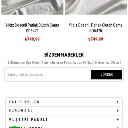
senli Parlak Clutch Çanta
Yıldız Desenli Parlak Clutch Çanta
Yıldız De
SD5478
SD5478
₺749,99
₺749,99
BIZDEN HABERLER
Bültenimize Üye Olun ! Tüm İndirim ve Fırsatlardan İlk Sizin Haberiniz Olsun !
GÖNDER
KATEGORILER
KURUMSAL
MÜŞTERI PANELI