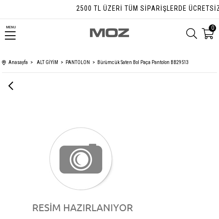
2500 TL ÜZERI TÜM SIPARIŞLERDE ÜCRETSIZ 
0
MENU
Anasayfa
ALT GİYİM
PANTOLON
Bürümcük Saten Bol Paça Pantolon BB29513