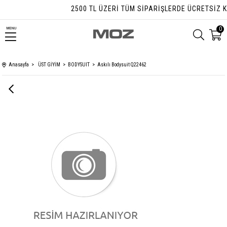
2500 TL ÜZERI TÜM SIPARIŞLERDE ÜCRETSIZ KA
0
MENU
Anasayfa
ÜST GİYİM
BODYSUIT
Askılı Bodysuit Q22462