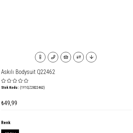
Askılı Bodysuit Q22462
Stok Kodu
(1Y1QZ2822462)
₺49,99
Renk