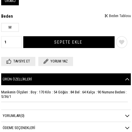
ORANJ
Beden
Beden Tablosu
M
TAVSIYE ET
YORUM YAZ
ÜRÜN ÖZELLIKLERI
Mankenin Ölçüleri : Boy : 170 Kilo : 54 Göğüs : 84 Bel : 64 Kalça : 90 Numune Bedeni :
S/36/1
YORUMLAR
(0)
ÖDEME SEÇENEKLERI