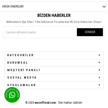
ÜRÜN ÖNERILERI
BIZDEN HABERLER
Bültenimize Üye Olun ! Tüm İndirim ve Fırsatlardan İlk Sizin Haberiniz Olsun !
GÖNDER
KATEGORILER
KURUMSAL
MÜŞTERI PANELI
SOSYAL MEDYA
UYGULAMALAR
© 2020
mozofficial.com
- Tüm Hakları Saklıdır.